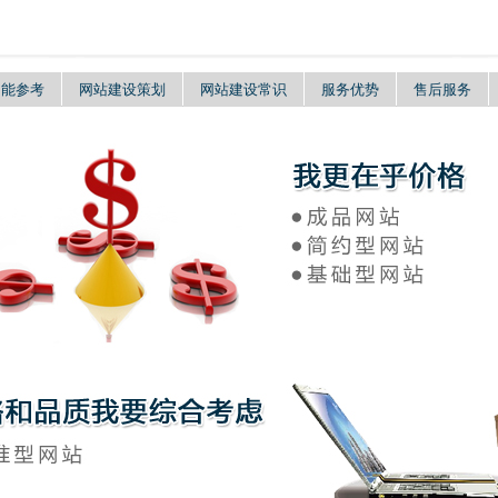
功能参考
网站建设策划
网站建设常识
服务优势
售后服务