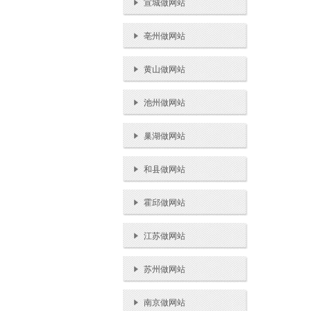
宣城做网站
亳州做网站
黄山做网站
池州做网站
巢湖做网站
和县做网站
霍邱做网站
江苏做网站
苏州做网站
南京做网站