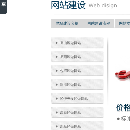
网站建设套餐
网站建设流程
网站
蜀山区做网站
庐阳区做网站
包河区做网站
瑶海区做网站
经济开发区做网站
高新区做网站
新站区做网站