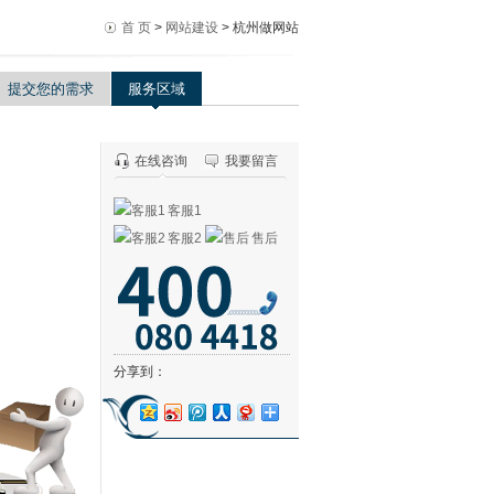
首 页
>
网站建设
> 杭州做网站
提交您的需求
服务区域
在线咨询
我要留言
客服1
客服2
售后
分享到：