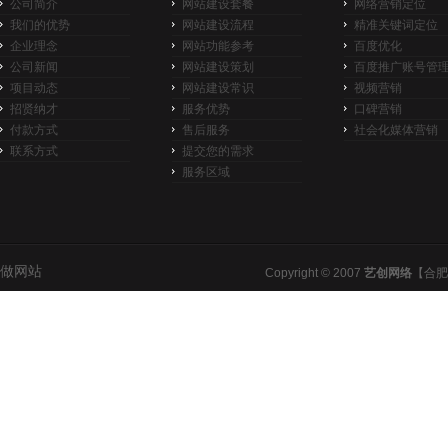
公司简介
网站建设套餐
网络营销定位
站
南京做网站
无锡做网站
常州做网站
徐州做网站
我们的优势
网站建设流程
精准关键词定位
网站
沭阳做网站
大丰做网站
浙江做网站
杭州做网站
企业理念
网站功能参考
百度优化
网站
舟山做网站
乐清做网站
瑞安做网站
义乌做网站
公司新闻
网站建设策划
百度推广账号管
项目动态
网站建设常识
视频营销
招贤纳才
服务优势
口碑营销
付款方式
售后服务
社会化媒体营销
联系方式
提交您的需求
服务区域
做网站
Copyright © 2007
艺创网络
【合肥