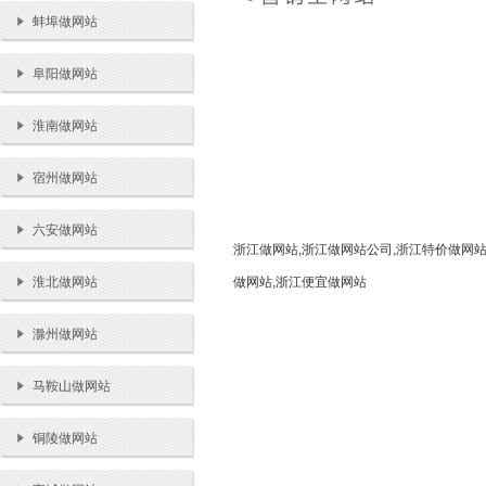
蚌埠做网站
阜阳做网站
淮南做网站
宿州做网站
六安做网站
浙江做网站,浙江做网站公司,浙江特价做网站
淮北做网站
做网站,浙江便宜做网站
滁州做网站
马鞍山做网站
铜陵做网站