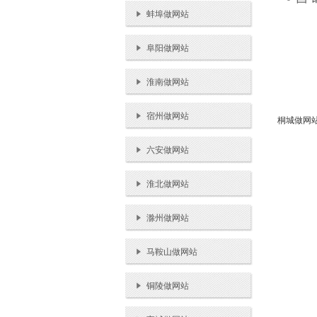
蚌埠做网站
阜阳做网站
淮南做网站
宿州做网站
桐城做网
六安做网站
淮北做网站
滁州做网站
马鞍山做网站
铜陵做网站