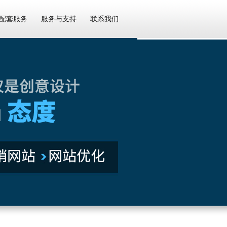
配套服务
服务与支持
联系我们