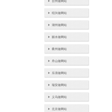
台州做网站
绍兴做网站
湖州做网站
丽水做网站
衢州做网站
舟山做网站
乐清做网站
瑞安做网站
义乌做网站
北京做网站