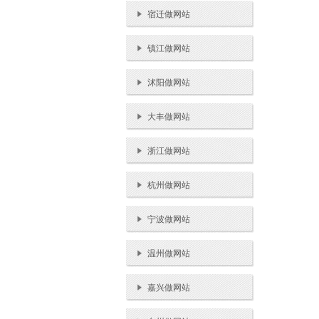
宿迁做网站
镇江做网站
沭阳做网站
大丰做网站
浙江做网站
杭州做网站
宁波做网站
温州做网站
嘉兴做网站