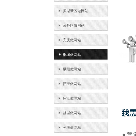
滨湖新区做网站
政务区做网站
安庆做网站
桐城做网站
枞阳做网站
怀宁做网站
庐江做网站
舒城做网站
芜湖做网站