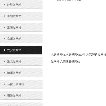
蚌埠做网站
阜阳做网站
淮南做网站
宿州做网站
六安做网站
六安做网站,六安做网站公司,六安特价做网站
淮北做网站
做网站,六安便宜做网站
滁州做网站
马鞍山做网站
铜陵做网站