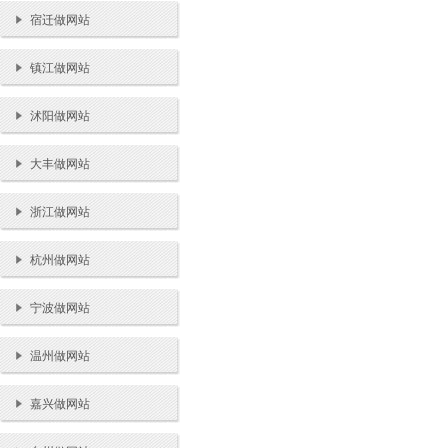
宿迁做网站
镇江做网站
沭阳做网站
大丰做网站
浙江做网站
杭州做网站
宁波做网站
温州做网站
嘉兴做网站