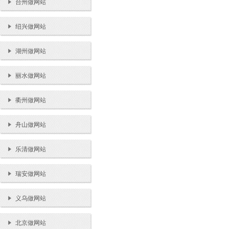
台州做网站
绍兴做网站
湖州做网站
丽水做网站
衢州做网站
舟山做网站
乐清做网站
瑞安做网站
义乌做网站
北京做网站