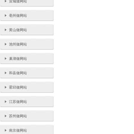
宣城做网站
亳州做网站
黄山做网站
池州做网站
巢湖做网站
和县做网站
霍邱做网站
江苏做网站
苏州做网站
南京做网站